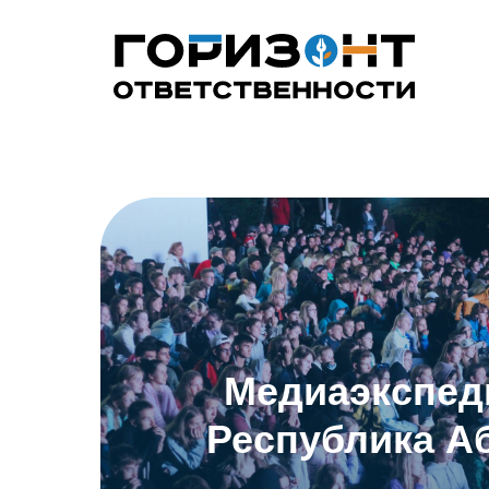
Медиаэкспед
Республика А